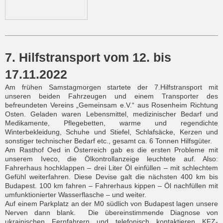
7. Hilfstransport vom 12. bis
17.11.2022
Am frühen Samstagmorgen startete der 7.Hilfstransport mit
unseren beiden Fahrzeugen und einem Transporter des
befreundeten Vereins „Gemeinsam e.V.“ aus Rosenheim Richtung
Osten. Geladen waren Lebensmittel, medizinischer Bedarf und
Medikamente, Pflegebetten, warme und regendichte
Winterbekleidung, Schuhe und Stiefel, Schlafsäcke, Kerzen und
sonstiger technischer Bedarf etc., gesamt ca. 6 Tonnen Hilfsgüter.
Am Rasthof Oed in Österreich gab es die ersten Probleme mit
unserem Iveco, die Ölkontrollanzeige leuchtete auf. Also:
Fahrerhaus hochklappen – drei Liter Öl einfüllen – mit schlechtem
Gefühl weiterfahren. Diese Devise galt die nächsten 400 km bis
Budapest. 100 km fahren – Fahrerhaus kippen – Öl nachfüllen mit
umfunktionierter Wasserflasche – und weiter.
Auf einem Parkplatz an der M0 südlich von Budapest lagen unsere
Nerven dann blank. Die übereinstimmende Diagnose von
ukrainischen Fernfahrern und telefonisch kontaktieren KFZ-