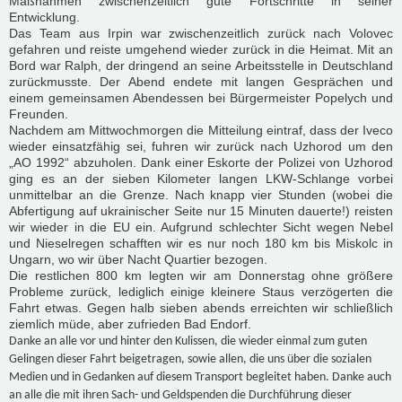
Maßnahmen zwischenzeitlich gute Fortschritte in seiner
Entwicklung.
Das Team aus Irpin war zwischenzeitlich zurück nach Volovec
gefahren und reiste umgehend wieder zurück in die Heimat. Mit an
Bord war Ralph, der dringend an seine Arbeitsstelle in Deutschland
zurückmusste. Der Abend endete mit langen Gesprächen und
einem gemeinsamen Abendessen bei Bürgermeister Popelych und
Freunden.
Nachdem am Mittwochmorgen die Mitteilung eintraf, dass der Iveco
wieder einsatzfähig sei, fuhren wir zurück nach Uzhorod um den
„AO 1992“ abzuholen. Dank einer Eskorte der Polizei von Uzhorod
ging es an der sieben Kilometer langen LKW-Schlange vorbei
unmittelbar an die Grenze. Nach knapp vier Stunden (wobei die
Abfertigung auf ukrainischer Seite nur 15 Minuten dauerte!) reisten
wir wieder in die EU ein. Aufgrund schlechter Sicht wegen Nebel
und Nieselregen schafften wir es nur noch 180 km bis Miskolc in
Ungarn, wo wir über Nacht Quartier bezogen.
Die restlichen 800 km legten wir am Donnerstag ohne größere
Probleme zurück, lediglich einige kleinere Staus verzögerten die
Fahrt etwas. Gegen halb sieben abends erreichten wir schließlich
ziemlich müde, aber zufrieden Bad Endorf.
Danke an alle vor und hinter den Kulissen, die wieder einmal zum guten
Gelingen dieser Fahrt beigetragen, sowie allen, die uns über die sozialen
Medien und in Gedanken auf diesem Transport begleitet haben. Danke auch
an alle die mit ihren Sach- und Geldspenden die Durchführung dieser