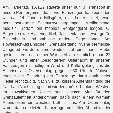
Am Karfreitag, 15.4.22 startete unser nun 3. Transport in
unsere Partnergemeinde. In vier Fahrzeugen transportierten
wir ca. 14 Tonnen Hilfsgüter, u.a. Lebensmittel, zwei
benzinbetriebene Schmutzwasserpumpen, Medikamente,
medizin. Bedarf, ein mobiles Röntgengerät (sogen. C-
Bogen), sowie Hygieneartikel, Taschenlampen, zwei große
Elektroboiler und zahllose andere Gegenstände. Am
slowakisch-ukrainischen Grenzübergang Vysne Nemecke-
Uzhgorod wurde unsere Geduld auf eine harte Probe
gestellt – erst nach einer Wartezeit von ziemlich genau 22
Stunden und einer „besonderen“ Osternacht in unseren
Fahrzeugen mit heftigem Wind und Kälte gelang uns die
Einreise am Ostersonntag gegen 5:30 Uhr. In Volovec
erfolgte die Entladung der Fahrzeuge dann dank vieler
Helfer recht zügig. Nach viel zu kurzem Aufenthalt ging die
Fahrt am Nachmittag sofort wieder zurück Richtung Westen.
Im slowakischen Kosice nach diesmal vier Stunden
Grenzaufenthalt angekommen gab´s nach einem warmen
Abendessen ein weiches Bett für uns. Am Ostermontag
waren dann die letzten Fahrzeuge am späten Abend wieder