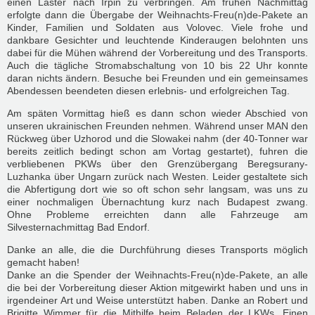
einen Laster nach Irpin zu verbringen. Am frühen Nachmittag
erfolgte dann die Übergabe der Weihnachts-Freu(n)de-Pakete an
Kinder, Familien und Soldaten aus Volovec. Viele frohe und
dankbare Gesichter und leuchtende Kinderaugen belohnten uns
dabei für die Mühen während der Vorbereitung und des Transports.
Auch die tägliche Stromabschaltung von 10 bis 22 Uhr konnte
daran nichts ändern. Besuche bei Freunden und ein gemeinsames
Abendessen beendeten diesen erlebnis- und erfolgreichen Tag.
Am späten Vormittag hieß es dann schon wieder Abschied von
unseren ukrainischen Freunden nehmen. Während unser MAN den
Rückweg über Uzhorod und die Slowakei nahm (der 40-Tonner war
bereits zeitlich bedingt schon am Vortag gestartet), fuhren die
verbliebenen PKWs über den Grenzübergang Beregsurany-
Luzhanka über Ungarn zurück nach Westen. Leider gestaltete sich
die Abfertigung dort wie so oft schon sehr langsam, was uns zu
einer nochmaligen Übernachtung kurz nach Budapest zwang.
Ohne Probleme erreichten dann alle Fahrzeuge am
Silvesternachmittag Bad Endorf.
Danke an alle, die die Durchführung dieses Transports möglich
gemacht haben!
Danke an die Spender der Weihnachts-Freu(n)de-Pakete, an alle
die bei der Vorbereitung dieser Aktion mitgewirkt haben und uns in
irgendeiner Art und Weise unterstützt haben. Danke an Robert und
Brigitte Wimmer für die Mithilfe beim Beladen der LKWs. Einen