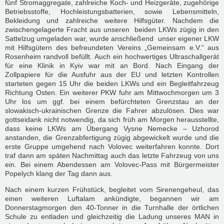
fünf Stromaggregate, zahlreiche Koch- und Heizgeräte, zugehörige
Betriebsstoffe, Hochleistungsbatterien, sowie Lebensmitteln,
Bekleidung und zahlreiche weitere Hilfsgüter. Nachdem die
zwischengelagerte Fracht aus unseren beiden LKWs zügig in den
Sattelzug umgeladen war, wurde anschließend unser eigener LKW
mit Hilfsgütern des befreundeten Vereins „Gemeinsam e.V.“ aus
Rosenheim randvoll befüllt. Auch ein hochwertiges Ultraschallgerät
für eine Klinik in Kyiv war mit an Bord. Nach Eingang der
Zollpapiere für die Ausfuhr aus der EU und letzten Kontrollen
starteten gegen 15 Uhr die beiden LKWs und ein Begleitfahrzeug
Richtung Osten. Ein weiterer PKW fuhr am Mittwochmorgen um 3
Uhr los um ggf. bei einem befürchteten Grenzstau an der
slowakisch-ukrainischen Grenze die Fahrer abzulösen. Dies war
gottseidank nicht notwendig, da sich früh am Morgen herausstellte,
dass keine LKWs am Übergang Vysne Nemecke – Uzhorod
anstanden, die Grenzabfertigung zügig abgewickelt wurde und die
erste Gruppe umgehend nach Volovec weiterfahren konnte. Dort
traf dann am späten Nachmittag auch das letzte Fahrzeug von uns
ein. Bei einem Abendessen am Volovec-Pass mit Bürgermeister
Popelych klang der Tag dann aus.
Nach einem kurzen Frühstück, begleitet vom Sirenengeheul, das
einen weiteren Luftalam ankündigte, begannen wir am
Donnerstagmorgen den 40-Tonner in die Turnhalle der örtlichen
Schule zu entladen und gleichzeitig die Ladung unseres MAN in