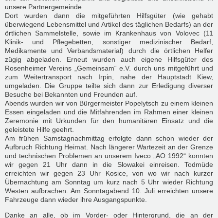
unsere Partnergemeinde.
Dort wurden dann die mitgeführten Hilfsgüter (wie gehabt
überwiegend Lebensmittel und Artikel des täglichen Bedarfs) an der
örtlichen Sammelstelle, sowie im Krankenhaus von Volovec (11
Klinik- und Pflegebetten, sonstiger medizinischer Bedarf,
Medikamente und Verbandsmaterial) durch die örtlichen Helfer
zügig abgeladen. Erneut wurden auch eigene Hilfsgüter des
Rosenheimer Vereins „Gemeinsam“ e.V. durch uns mitgeführt und
zum Weitertransport nach Irpin, nahe der Hauptstadt Kiew,
umgeladen. Die Gruppe teilte sich dann zur Erledigung diverser
Besuche bei Bekannten und Freunden auf.
Abends wurden wir von Bürgermeister Popelytsch zu einem kleinen
Essen eingeladen und die Mitfahrenden im Rahmen einer kleinen
Zeremonie mit Urkunden für den humanitären Einsatz und die
geleistete Hilfe geehrt.
Am frühen Samstagnachmittag erfolgte dann schon wieder der
Aufbruch Richtung Heimat. Nach längerer Wartezeit an der Grenze
und technischen Problemen an unserem Iveco „AO 1992“ konnten
wir gegen 21 Uhr dann in die Slowakei einreisen. Todmüde
erreichten wir gegen 23 Uhr Kosice, von wo wir nach kurzer
Übernachtung am Sonntag um kurz nach 5 Uhr wieder Richtung
Westen aufbrachen. Am Sonntagabend 10. Juli erreichten unsere
Fahrzeuge dann wieder ihre Ausgangspunkte.
Danke an alle, ob im Vorder- oder Hintergrund, die an der