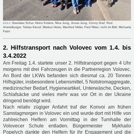
v.l.n.r: Stanislav Schur, Heinz Kotiers, Nina Jung, Jonas Jung, Conny Graf, Rosi
Ammelburger, Tobias Kienzl, Markus Heiss, Manfred Hirtler, Fred Ritter; nicht im Bild: Michaela
Fabri
2. Hilfstransport nach Volovec vom 1.4. bis
3.4.2022
Am Freitag 1.4. startete unser 2. Hilfstransport gegen 4 Uhr
morgens mit drei Fahrzeugen in die Partnerregion Volovec.
An Bord der LKWs befanden sich diesmal ca. 20 Tonnen
Hilfsgüter, insbesondere Lebensmittel, 5 Notstromaggregate,
medizinscher Bedarf, Hygieneartikel, Unterwäsche, Decken,
Schlafsäcke und vieles mehr was vor Ort in der Ukraine
dringend benötigt wird.
Nach relativ zügiger Anfahrt traf der Konvoi am frühen
Samstagmorgen in Volovec ein und wurde dort mit Hilfe von
zahlreichen Helfern am Vormittag in der Turnhalle der
Volovecer Schule entladen. Bürgermeister Mykhailo
Popelych dankte den Helfern für ihr Engagement und die