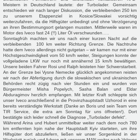
Meistern in Deutschland lautete: der Turbolader. Gemeinsam
entschieden wir nach langer Diskussion, die verbleibenden 250 km
zu unserem Etappenziel in Kosice/Slowakei vorsichtig
weiterzufahren, da die Hilfsgüter unbedingt und ohne Verzögerung
an ihren Bestimmungsort gelangen mussten. Mittlerweile waren im
Motor des Iveco fast 24 (!!) Liter Öl verschwunden…..
Sonntagfrüh machten wir uns nach einer kurzen Nacht auf die
verbleibenden 100 km weiter Richtung Grenze. Die Nachtruhe
hatte dem Iveco allerdings nicht gutgetan – wir kamen nur mit einer
Höchstgeschwindigkeit vom 50 km/h weiter, Steigungen konnte der
vollgeladene LKW nur noch mit annähernd 15 km/h bewältigen.
Unsere beiden Fahrer Rosi und Ralph leisteten hier Schwerstarbeit.
An der Grenze bei Vysne Nemecke glücklich angekommen reisten
wir nach der Abfertigung durch die slowakischen und ukrainischen
Behörden recht zügig nach vier Stunden ein und wurden von
Bürgermeister Misha Popelych, Sasha Balan und Eldar
Abduragimov herzlich empfangen. Mit letzter Kraft schleppte sich
unser Iveco anschließend in die Provinzhauptstadt Uzhorod in eine
bereits verständigte Werkstatt (Danke an Boris und sein Team vom
TIR Service, die extra am Sonntag für uns öffneten!). Dort
bestätigte sich leider schnell die Diagnose „Turbolader defekt“.
Während Arina und Hubert unmittelbar weiter nach dem noch 780
km entfernten Irpin nahe der Hauptstadt Kyiv starteten, um ihre
Hilfsgüter dort abzuliefern, ließen wir unser Sorgenkind in der
Werkstatt zurück und fuhren mit unserem MAN weiter nach Volovec