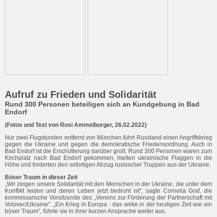
Aufruf zu Frieden und Solidarität
Rund 300 Personen beteiligen sich an Kundgebung in Bad
Endorf
(Fotos und Text von Rosi Ammelburger, 26.02.2022)
Nur zwei Flugstunden entfernt von München führt Russland einen Angriffskrieg
gegen die Ukraine und gegen die demokratische Friedensordnung. Auch in
Bad Endorf ist die Erschütterung darüber groß. Rund 300 Personen waren zum
Kirchplatz nach Bad Endorf gekommen, hielten ukrainische Flaggen in die
Höhe und forderten den sofortigen Abzug russischer Truppen aus der Ukraine.
Böser Traum in dieser Zeit
„Wir zeigen unsere Solidarität mit den Menschen in der Ukraine, die unter dem
Konflikt leiden und deren Leben jetzt bedroht ist", sagte Cornelia Graf, die
kommissarische Vorsitzende des „Vereins zur Förderung der Partnerschaft mit
Volovec/Ukraine". „Ein Krieg in Europa - das wirke in der heutigen Zeit wie ein
böser Traum“, führte sie in ihrer kurzen Ansprache weiter aus.