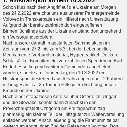
1. Hilfstransport ab dem 10.3.2022
Schon kurz nach dem Angriff auf die Ukraine am Morgen
des 24.2.2022 erreichte uns aus unserer Partnergemeinde
Volovec in Transkarpatien ein Hilferuf nach Unterstützung.
Aufgrund der bereits zahlreich dort eingetroffenen
Binnenflüchtlinge aus der Ukraine entstand dort umgehend
ein Versorgungsproblem.
Nach unserer daraufhin gestarteten Sammelaktion im
Zeitraum vom 27.2. bis zum 5.3., bei der Lebensmittel,
Medikamente, Verbandsmaterial, Hygieneartikel, Decken,
Schlafsäcke, Isomatten etc. von zahllosen Spendern in Bad
Endorf, Eiselfing und weiteren Gemeinden angeliefert
wurden, startete am Donnerstag, den 10.3.2022 ein
Hilfstransport, bestehend aus 6 Fahrzeugen und 12 Fahrern
mit insgesamt ca. 25 Tonnen Hilfsgütern Richtung unserer
Freunde in der Ukraine.
Nach einer strapaziösen Anreise über Österreich, Ungarn
und die Slowakei konnte dann zunächst in der
Provinzhauptstadt Uzhgorod am Freitagnachmittag
planmäßig ein kleiner Teil der Hilfsgüter zur Weiterverteilung
entladen werden. Anschließend ging die Fahrt unmittelbar
weiter zum endgültigen Ziel der Reise nach Volovec. Dort