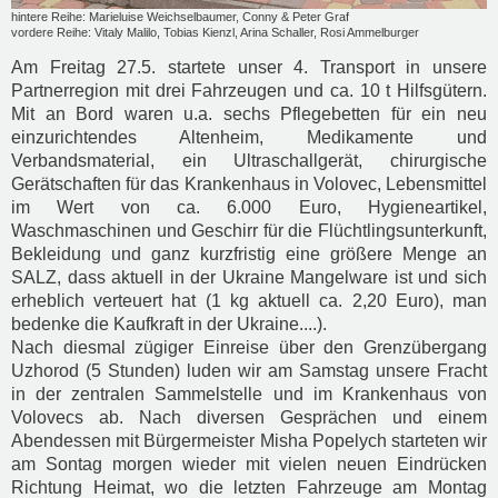
hintere Reihe: Marieluise Weichselbaumer, Conny & Peter Graf
vordere Reihe: Vitaly Malilo, Tobias Kienzl, Arina Schaller, Rosi Ammelburger
Am Freitag 27.5. startete unser 4. Transport in unsere
Partnerregion mit drei Fahrzeugen und ca. 10 t Hilfsgütern.
Mit an Bord waren u.a. sechs Pflegebetten für ein neu
einzurichtendes Altenheim, Medikamente und
Verbandsmaterial, ein Ultraschallgerät, chirurgische
Gerätschaften für das Krankenhaus in Volovec, Lebensmittel
im Wert von ca. 6.000 Euro, Hygieneartikel,
Waschmaschinen und Geschirr für die Flüchtlingsunterkunft,
Bekleidung und ganz kurzfristig eine größere Menge an
SALZ, dass aktuell in der Ukraine Mangelware ist und sich
erheblich verteuert hat (1 kg aktuell ca. 2,20 Euro), man
bedenke die Kaufkraft in der Ukraine....).
Nach diesmal zügiger Einreise über den Grenzübergang
Uzhorod (5 Stunden) luden wir am Samstag unsere Fracht
in der zentralen Sammelstelle und im Krankenhaus von
Volovecs ab. Nach diversen Gesprächen und einem
Abendessen mit Bürgermeister Misha Popelych starteten wir
am Sontag morgen wieder mit vielen neuen Eindrücken
Richtung Heimat, wo die letzten Fahrzeuge am Montag