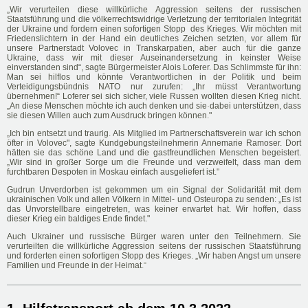
„Wir verurteilen diese willkürliche Aggression seitens der russischen
Staatsführung und die völkerrechtswidrige Verletzung der territorialen Integrität
der Ukraine und fordern einen sofortigen Stopp des Krieges. Wir möchten mit
Friedenslichtern in der Hand ein deutliches Zeichen setzten, vor allem für
unsere Partnerstadt Volovec in Transkarpatien, aber auch für die ganze
Ukraine, dass wir mit dieser Auseinandersetzung in keinster Weise
einverstanden sind“, sagte Bürgermeister Alois Loferer. Das Schlimmste für ihn:
Man sei hilflos und könnte Verantwortlichen in der Politik und beim
Verteidigungsbündnis NATO nur zurufen: „Ihr müsst Verantwortung
übernehmen!“ Loferer sei sich sicher, viele Russen wollten diesen Krieg nicht.
„An diese Menschen möchte ich auch denken und sie
·
dabei unterstützen, dass
sie diesen Willen auch zum Ausdruck bringen können
.
"
„Ich bin entsetzt und traurig
.
Als Mitglied im Partnerschaftsverein war ich schon
öfter in Volovec", sagte Kundgebungsteilnehmerin Annemarie Ramoser. Dort
hätten sie das schöne Land und die gastfreundlichen Menschen begeistert.
„Wir sind in großer Sorge um die Freunde und verzweifelt, dass man dem
furchtbaren Despoten in Moskau einfach ausgeliefert ist.
"
Gudrun Unverdorben ist gekommen um ein Signal der Solidarität mit dem
ukrainischen Volk und allen Völkern in Mittel- und Osteuropa zu senden: „Es ist
das Unvorstellbare eingetreten, was keiner erwartet hat. Wir hoffen, dass
dieser Krieg ein baldiges Ende findet."
Auch
Ukrainer und
russische Bürger waren unter den Teilnehmern. Sie
verurteilten die willkürliche Aggression seitens der russischen Staatsführung
und forderten einen sofortigen Stopp des Krieges. „Wir haben Angst um unsere
Familien und Freunde in der Heimat
.“