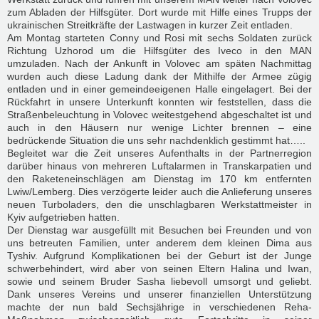
zum Abladen der Hilfsgüter. Dort wurde mit Hilfe eines Trupps der
ukrainischen Streitkräfte der Lastwagen in kurzer Zeit entladen.
Am Montag starteten Conny und Rosi mit sechs Soldaten zurück
Richtung Uzhorod um die Hilfsgüter des Iveco in den MAN
umzuladen. Nach der Ankunft in Volovec am späten Nachmittag
wurden auch diese Ladung dank der Mithilfe der Armee zügig
entladen und in einer gemeindeeigenen Halle eingelagert. Bei der
Rückfahrt in unsere Unterkunft konnten wir feststellen, dass die
Straßenbeleuchtung in Volovec weitestgehend abgeschaltet ist und
auch in den Häusern nur wenige Lichter brennen – eine
bedrückende Situation die uns sehr nachdenklich gestimmt hat…..
Begleitet war die Zeit unseres Aufenthalts in der Partnerregion
darüber hinaus von mehreren Luftalarmen in Transkarpatien und
den Raketeneinschlägen am Dienstag im 170 km entfernten
Lwiw/Lemberg. Dies verzögerte leider auch die Anlieferung unseres
neuen Turboladers, den die unschlagbaren Werkstattmeister in
Kyiv aufgetrieben hatten.
Der Dienstag war ausgefüllt mit Besuchen bei Freunden und von
uns betreuten Familien, unter anderem dem kleinen Dima aus
Tyshiv. Aufgrund Komplikationen bei der Geburt ist der Junge
schwerbehindert, wird aber von seinen Eltern Halina und Iwan,
sowie und seinem Bruder Sasha liebevoll umsorgt und geliebt.
Dank unseres Vereins und unserer finanziellen Unterstützung
machte der nun bald Sechsjährige in verschiedenen Reha-