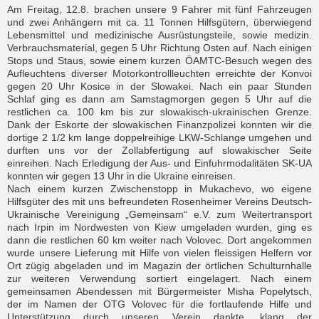
Am Freitag, 12.8. brachen unsere 9 Fahrer mit fünf Fahrzeugen
und zwei Anhängern mit ca. 11 Tonnen Hilfsgütern, überwiegend
Lebensmittel und medizinische Ausrüstungsteile, sowie medizin.
Verbrauchsmaterial, gegen 5 Uhr Richtung Osten auf. Nach einigen
Stops und Staus, sowie einem kurzen ÖAMTC-Besuch wegen des
Aufleuchtens diverser Motorkontrollleuchten erreichte der Konvoi
gegen 20 Uhr Kosice in der Slowakei. Nach ein paar Stunden
Schlaf ging es dann am Samstagmorgen gegen 5 Uhr auf die
restlichen ca. 100 km bis zur slowakisch-ukrainischen Grenze.
Dank der Eskorte der slowakischen Finanzpolizei konnten wir die
dortige 2 1/2 km lange doppelreihige LKW-Schlange umgehen und
durften uns vor der Zollabfertigung auf slowakischer Seite
einreihen. Nach Erledigung der Aus- und Einfuhrmodalitäten SK-UA
konnten wir gegen 13 Uhr in die Ukraine einreisen.
Nach einem kurzen Zwischenstopp in Mukachevo, wo eigene
Hilfsgüter des mit uns befreundeten Rosenheimer Vereins Deutsch-
Ukrainische Vereinigung „Gemeinsam“ e.V. zum Weitertransport
nach Irpin im Nordwesten von Kiew umgeladen wurden, ging es
dann die restlichen 60 km weiter nach Volovec. Dort angekommen
wurde unsere Lieferung mit Hilfe von vielen fleissigen Helfern vor
Ort zügig abgeladen und im Magazin der örtlichen Schulturnhalle
zur weiteren Verwendung sortiert eingelagert. Nach einem
gemeinsamen Abendessen mit Bürgermeister Misha Popelytsch,
der im Namen der OTG Volovec für die fortlaufende Hilfe und
Unterstützung durch unseren Verein dankte, klang der