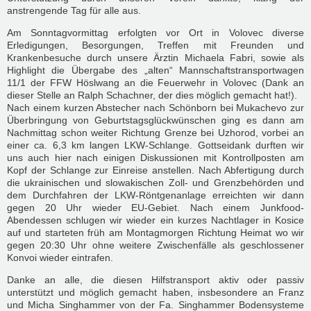
anstrengende Tag für alle aus.
Am Sonntagvormittag erfolgten vor Ort in Volovec diverse
Erledigungen, Besorgungen, Treffen mit Freunden und
Krankenbesuche durch unsere Ärztin Michaela Fabri, sowie als
Highlight die Übergabe des „alten“ Mannschaftstransportwagen
11/1 der FFW Höslwang an die Feuerwehr in Volovec (Dank an
dieser Stelle an Ralph Schachner, der dies möglich gemacht hat!).
Nach einem kurzen Abstecher nach Schönborn bei Mukachevo zur
Überbringung von Geburtstagsglückwünschen ging es dann am
Nachmittag schon weiter Richtung Grenze bei Uzhorod, vorbei an
einer ca. 6,3 km langen LKW-Schlange. Gottseidank durften wir
uns auch hier nach einigen Diskussionen mit Kontrollposten am
Kopf der Schlange zur Einreise anstellen. Nach Abfertigung durch
die ukrainischen und slowakischen Zoll- und Grenzbehörden und
dem Durchfahren der LKW-Röntgenanlage erreichten wir dann
gegen 20 Uhr wieder EU-Gebiet. Nach einem Junkfood-
Abendessen schlugen wir wieder ein kurzes Nachtlager in Kosice
auf und starteten früh am Montagmorgen Richtung Heimat wo wir
gegen 20:30 Uhr ohne weitere Zwischenfälle als geschlossener
Konvoi wieder eintrafen.
Danke an alle, die diesen Hilfstransport aktiv oder passiv
unterstützt und möglich gemacht haben, insbesondere an Franz
und Micha Singhammer von der Fa. Singhammer Bodensysteme